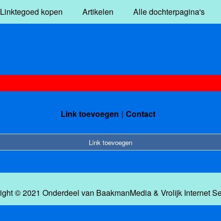
Linktegoed kopen
Artikelen
Alle dochterpagina's
Link toevoegen
Contact
Link toevoegen
ight © 2021 Onderdeel van
BaakmanMedia
&
Vrolijk Internet S